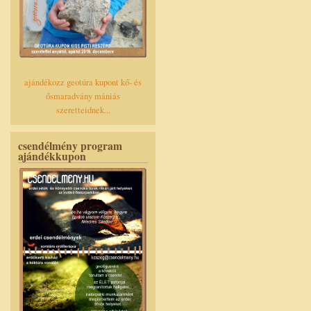
ajándékozz geotúra kupont kő- és
ősmaradvány mániás
szeretteidnek...
csendélmény program
ajándékkupon