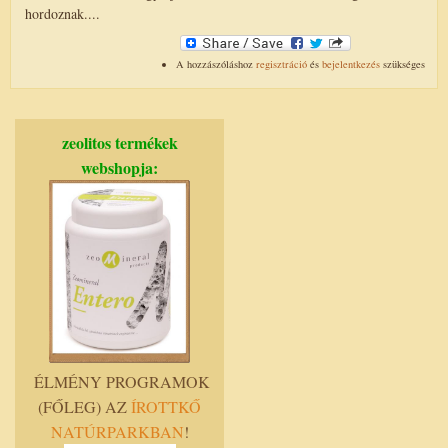
hordoznak....
A hozzászóláshoz
regisztráció
és
bejelentkezés
szükséges
zeolitos termékek
webshopja:
ÉLMÉNY PROGRAMOK
(FŐLEG) AZ
ÍROTTKŐ
NATÚRPARKBAN
!