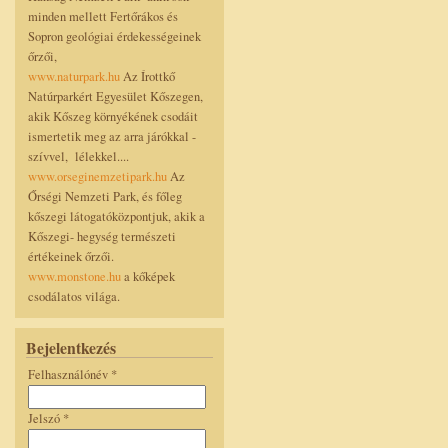
minden mellett Fertőrákos és
Sopron geológiai érdekességeinek
őrzői,
www.naturpark.hu
Az Írottkő
Natúrparkért Egyesület Kőszegen,
akik Kőszeg környékének csodáit
ismertetik meg az arra járókkal -
szívvel, lélekkel....
www.orseginemzetipark.hu
Az
Őrségi Nemzeti Park, és főleg
kőszegi látogatóközpontjuk, akik a
Kőszegi- hegység természeti
értékeinek őrzői.
www.monstone.hu
a kőképek
csodálatos világa.
Bejelentkezés
Felhasználónév
*
Jelszó
*