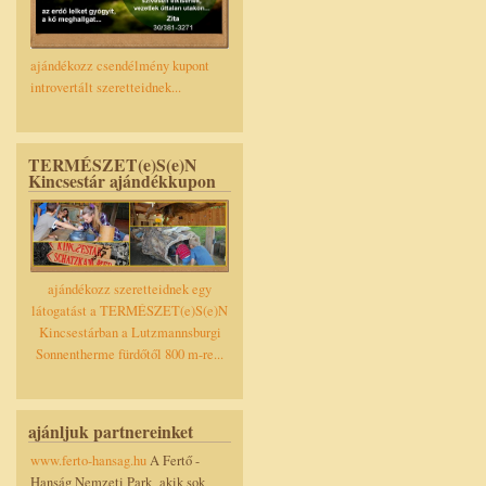
ajándékozz csendélmény kupont
introvertált szeretteidnek...
TERMÉSZET(e)S(e)N
Kincsestár ajándékkupon
ajándékozz szeretteidnek egy
látogatást a TERMÉSZET(e)S(e)N
Kincsestárban a Lutzmannsburgi
Sonnentherme fürdőtől 800 m-re...
ajánljuk partnereinket
www.ferto-hansag.hu
A Fertő -
Hanság Nemzeti Park akik sok