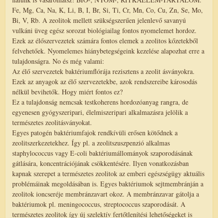
Fe, Mg, Ca, Na, K, Li, B, I, Br, Si, Ti, Cr, Mn, Co, Cu, Zn, Se, Mo,
Bi, V, Rb. A zeolitok mellett szükségszerűen jelenlevő savanyú
vulkáni üveg egész sorozat biológiailag fontos nyomelemet hordoz.
Ezek az élőszervezetek számára fontos elemek a zeolitos kőzetekből
felvehetőek. Nyomelemes hiánybetegségeink kezelése alapozhat erre a
tulajdonságra. No és még valami:
Az élő szervezetek baktériumflórája rezisztens a zeolit ásványokra.
Ezek az anyagok az élő szervezetekbe, azok rendszereibe károsodás
nélkül bevihetők. Hogy miért fontos ez?
Ez a tulajdonság nemcsak testkoherens hordozóanyag rangra, de
egyenesen gyógyszeripari, élelmiszeripari alkalmazásra jelölik a
természetes zeolitásványokat.
Egyes patogén baktériumfajok rendkívüli erősen kötődnek a
zeolitszerkezetekhez. Így pl. a zeolitszuszpenzió alkalmas
staphylococcus vagy E-coli baktériumállományok szaporodásának
gátlására, koncentrációjának csökkentésére. Ilyen vonatkozásban
kapnak szerepet a természetes zeolitok az emberi egészségügy aktuális
problémáinak megoldásában is. Egyes baktériumok sejtmembránján a
zeolitok ioncseréje membránzavart okoz. A membránzavar gátolja a
baktériumok pl. meningococcus, streptococcus szaporodását. A
természetes zeolitok így új szelektív fertőtlenítési lehetőségeket is