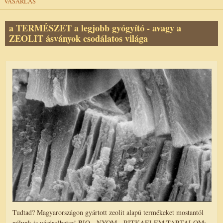
VÁSÁRLÁS
a TERMÉSZET a legjobb gyógyító - avagy a
ZEOLIT ásványok csodálatos világa
Tudtad? Magyarországon gyártott zeolit alapú termékeket mostantól
nálunk is vásárolhatsz! BIO-, NYOM-, RITKAELEM-TARTALOM: