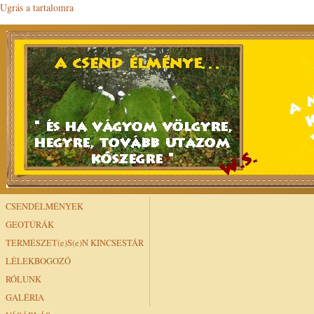
Ugrás a tartalomra
CSENDÉLMÉNYEK
GEOTÚRÁK
TERMÉSZET(e)S(e)N KINCSESTÁR
LÉLEKBOGOZÓ
RÓLUNK
GALÉRIA