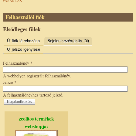
VÁSÁRLÁS
Felhasználói fiók
Elsődleges fülek
Új fiók létrehozása
Bejelentkezés
(aktív fül)
Új jelszó igénylése
Felhasználónév
*
A webhelyen regisztrált felhasználónév.
Jelszó
*
A felhasználónévhez tartozó jelszó.
zeolitos termékek
webshopja: