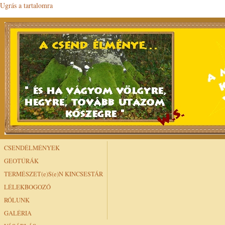
Ugrás a tartalomra
CSENDÉLMÉNYEK
GEOTÚRÁK
TERMÉSZET(e)S(e)N KINCSESTÁR
LÉLEKBOGOZÓ
RÓLUNK
GALÉRIA