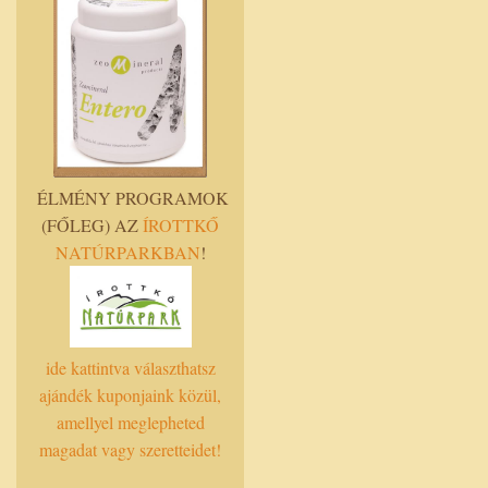
ÉLMÉNY PROGRAMOK
(FŐLEG) AZ
ÍROTTKŐ
NATÚRPARKBAN
!
ide kattintva választhatsz
ajándék kuponjaink közül,
amellyel meglepheted
magadat vagy szeretteidet!