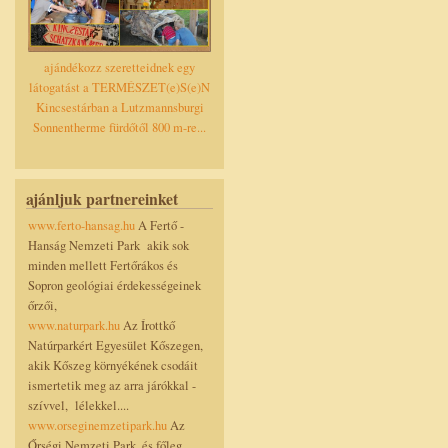
ajándékozz szeretteidnek egy
látogatást a TERMÉSZET(e)S(e)N
Kincsestárban a Lutzmannsburgi
Sonnentherme fürdőtől 800 m-re...
ajánljuk partnereinket
www.ferto-hansag.hu
A Fertő -
Hanság Nemzeti Park akik sok
minden mellett Fertőrákos és
Sopron geológiai érdekességeinek
őrzői,
www.naturpark.hu
Az Írottkő
Natúrparkért Egyesület Kőszegen,
akik Kőszeg környékének csodáit
ismertetik meg az arra járókkal -
szívvel, lélekkel....
www.orseginemzetipark.hu
Az
Őrségi Nemzeti Park, és főleg