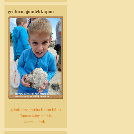
geotúra ajándékkupon
ajándékozz geotúra kupont kő- és
ősmaradvány mániás
szeretteidnek...