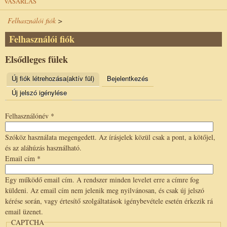
VÁSÁRLÁS
Felhasználói fiók
>
Felhasználói fiók
Elsődleges fülek
Új fiók létrehozása
(aktív fül)
Bejelentkezés
Új jelszó igénylése
Felhasználónév
*
Szóköz használata megengedett. Az írásjelek közül csak a pont, a kötőjel,
és az aláhúzás használható.
Email cím
*
Egy működő email cím. A rendszer minden levelet erre a címre fog
küldeni. Az email cím nem jelenik meg nyilvánosan, és csak új jelszó
kérése során, vagy értesítő szolgáltatások igénybevétele esetén érkezik rá
email üzenet.
CAPTCHA