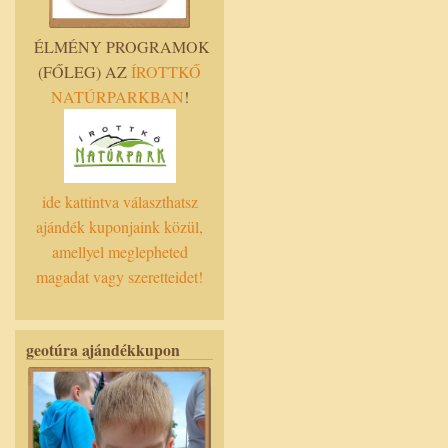
ÉLMÉNY PROGRAMOK
(FŐLEG) AZ
ÍROTTKŐ
NATÚRPARKBAN
!
ide kattintva választhatsz
ajándék kuponjaink közül,
amellyel meglepheted
magadat vagy szeretteidet!
geotúra ajándékkupon