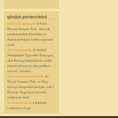
ajánljuk partnereinket
www.ferto-hansag.hu
A Fertő -
Hanság Nemzeti Park akik sok
minden mellett Fertőrákos és
Sopron geológiai érdekességeinek
őrzői,
www.naturpark.hu
Az Írottkő
Natúrparkért Egyesület Kőszegen,
akik Kőszeg környékének csodáit
ismertetik meg az arra járókkal -
szívvel, lélekkel....
www.orseginemzetipark.hu
Az
Őrségi Nemzeti Park, és főleg
kőszegi látogatóközpontjuk, akik a
Kőszegi- hegység természeti
értékeinek őrzői.
www.monstone.hu
a kőképek
csodálatos világa.