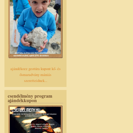
ajándékozz geotúra kupont kő- és
ősmaradvány mániás
szeretteidnek...
csendélmény program
ajándékkupon