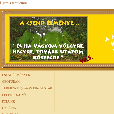
Ugrás a tartalomra
CSENDÉLMÉNYEK
GEOTÚRÁK
TERMÉSZET(e)S(e)N KINCSESTÁR
LÉLEKBOGOZÓ
RÓLUNK
GALÉRIA