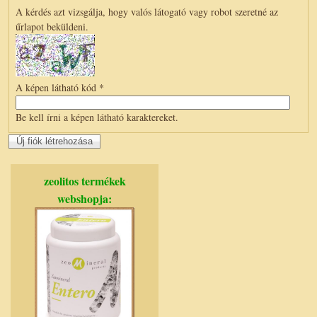
A kérdés azt vizsgálja, hogy valós látogató vagy robot szeretné az
űrlapot beküldeni.
A képen látható kód
*
Be kell írni a képen látható karaktereket.
zeolitos termékek
webshopja: