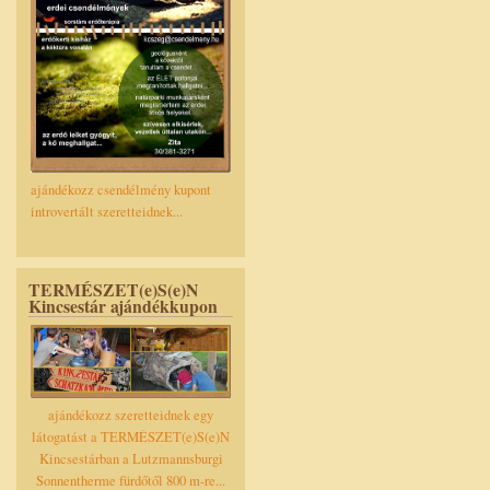
ajándékozz csendélmény kupont
introvertált szeretteidnek...
TERMÉSZET(e)S(e)N
Kincsestár ajándékkupon
ajándékozz szeretteidnek egy
látogatást a TERMÉSZET(e)S(e)N
Kincsestárban a Lutzmannsburgi
Sonnentherme fürdőtől 800 m-re...