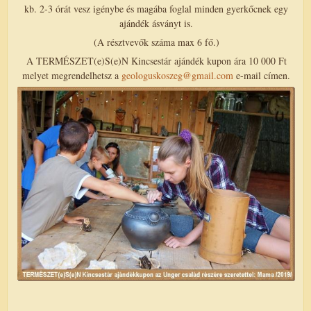
kb. 2-3 órát vesz igénybe és magába foglal minden gyerkőcnek egy
ajándék ásványt is.
(A résztvevők száma max 6 fő.)
A TERMÉSZET(e)S(e)N Kincsestár ajándék kupon ára 10 000 Ft
melyet megrendelhetsz a
geologuskoszeg@gmail.com
e-mail címen.