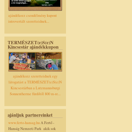
ajándékozz csendélmény kupont
introvertált szeretteidnek...
TERMÉSZET(e)S(e)N
Kincsestár ajándékkupon
ajándékozz szeretteidnek egy
látogatást a TERMÉSZET(e)S(e)N
Kincsestárban a Lutzmannsburgi
Sonnentherme fürdőtől 800 m-re...
ajánljuk partnereinket
www.ferto-hansag.hu
A Fertő -
Hanság Nemzeti Park akik sok