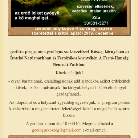
geotúra programok geológus szakvezetéssel Kőszeg környékén az
Írottkő Natúrparkban és Fertőrákos környékén A Fertő-Hanság
Nemzeti Parkban
Kinek ajánljuk?
- olyan barátaidnak, családtagjaidnak add ajándékba akiket érdekelnek
a kövek, az ősmaradványok, ha tárgyak helyett inkább élménnyel
gazdagítanád...
Az időpontot és a helyszínt egyedileg egyeztetjük, a program pontos
kiválasztását a megismertetett lehetőségek közül a megajándékozottra
bízzuk.
A geotúra kupon ára 10 000 Ft. Megrendelheted a
geologuskoszeg@gmail.com
e-mail címen.