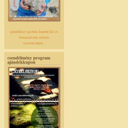
ajándékozz geotúra kupont kő- és
ősmaradvány mániás
szeretteidnek...
csendélmény program
ajándékkupon