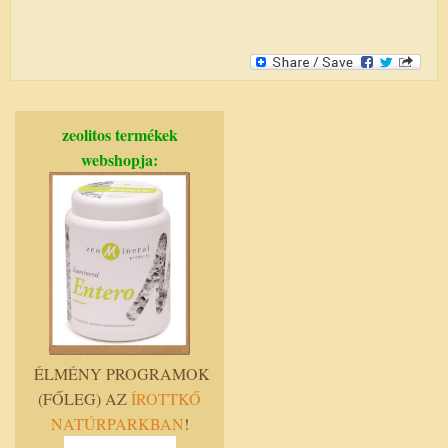
zeolitos termékek
webshopja:
ÉLMÉNY PROGRAMOK
(FŐLEG) AZ
ÍROTTKŐ
NATÚRPARKBAN
!