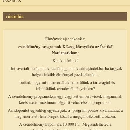
VÁSÁRLÁS
vásárlás
Élmények ajándékozása:
csendélmény programok Kőszeg környékén az Írottkő
Natúrparkban:
Kinek ajánljuk?
- introvertált barátaidnak, családtagjaidnak add ajándékba, ha tárgyak
helyett inkább élménnyel gazdagítanád...
Tudtad, hogy mi introvertáltak lemerülünk a társaságtól és
feltöltődünk csendes élményeinken?
A csendélmény programokon egy vagy két embert viszek magammal,
kérés esetén maximum négy fő vehet részt a programon.
Az időpontot egyedileg egyeztetjük, a program pontos kiválasztását a
megismertetett lehetőségek közül a megajándékozottra bízom.
A csendélmény kupon ára 10 000 Ft. Megrendelheted a