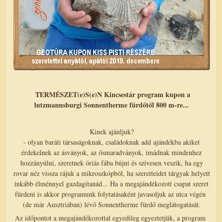
TERMÉSZET(e)S(e)N Kincsestár program kupon a
lutzmannsburgi Sonnentherme fürdőtől 800 m-re...
Kinek ajánljuk?
- olyan baráti társaságoknak, családoknak add ajándékba akiket
érdekelnek az ásványok, az ősmaradványok, imádnak mindenhez
hozzányúlni, szeretnek óriás fába bújni és szívesen veszik, ha egy
rovar néz vissza rájuk a mikroszkópból, ha szeretteidet tárgyak helyett
inkább élménnyel gazdagítanád... Ha a megajándékozott csapat szeret
fürdeni is akkor programunk folytatásaként javasoljuk az utca végén
(de már Ausztriában) lévő Sonnentherme fürdő meglátogatását.
Az időpontot a megajándékozottal egyedileg egyeztetjük, a program