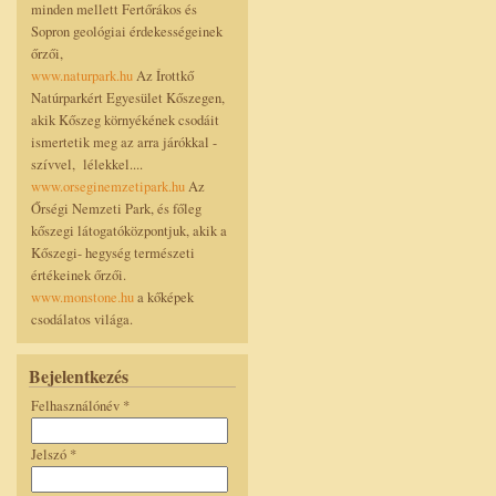
minden mellett Fertőrákos és
Sopron geológiai érdekességeinek
őrzői,
www.naturpark.hu
Az Írottkő
Natúrparkért Egyesület Kőszegen,
akik Kőszeg környékének csodáit
ismertetik meg az arra járókkal -
szívvel, lélekkel....
www.orseginemzetipark.hu
Az
Őrségi Nemzeti Park, és főleg
kőszegi látogatóközpontjuk, akik a
Kőszegi- hegység természeti
értékeinek őrzői.
www.monstone.hu
a kőképek
csodálatos világa.
Bejelentkezés
Felhasználónév
*
Jelszó
*