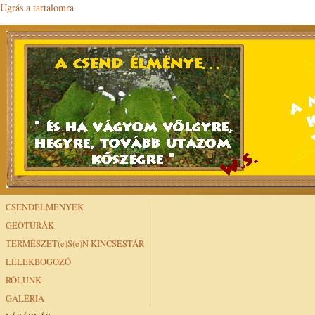
Ugrás a tartalomra
CSENDÉLMÉNYEK
GEOTÚRÁK
TERMÉSZET(e)S(e)N KINCSESTÁR
LÉLEKBOGOZÓ
RÓLUNK
GALÉRIA