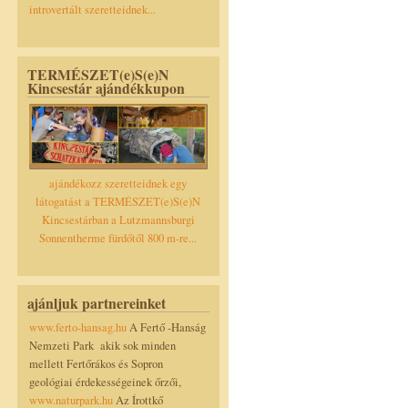
introvertált szeretteidnek...
TERMÉSZET(e)S(e)N
Kincsestár ajándékkupon
ajándékozz szeretteidnek egy
látogatást a TERMÉSZET(e)S(e)N
Kincsestárban a Lutzmannsburgi
Sonnentherme fürdőtől 800 m-re...
ajánljuk partnereinket
www.ferto-hansag.hu
A Fertő -Hanság
Nemzeti Park akik sok minden
mellett Fertőrákos és Sopron
geológiai érdekességeinek őrzői,
www.naturpark.hu
Az Írottkő