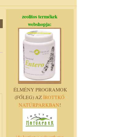
zeolitos termékek
webshopja:
ÉLMÉNY PROGRAMOK
(FŐLEG) AZ
ÍROTTKŐ
NATÚRPARKBAN
!