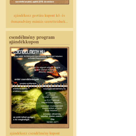
ajándékozz geotúra kupont kő- és
ősmaradvány mániás szeretteidnek...
csendélmény program
ajándékkupon
ajándékozz csendélmény kupont