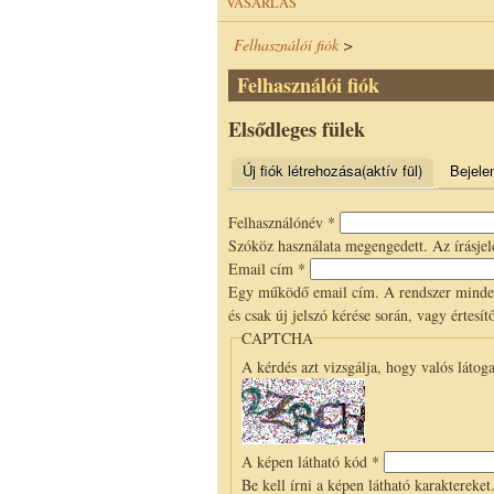
VÁSÁRLÁS
Felhasználói fiók
>
Felhasználói fiók
Elsődleges fülek
Új fiók létrehozása
(aktív fül)
Bejele
Felhasználónév
*
Szóköz használata megengedett. Az írásjele
Email cím
*
Egy működő email cím. A rendszer minden 
és csak új jelszó kérése során, vagy értesí
CAPTCHA
A kérdés azt vizsgálja, hogy valós látog
A képen látható kód
*
Be kell írni a képen látható karaktereket