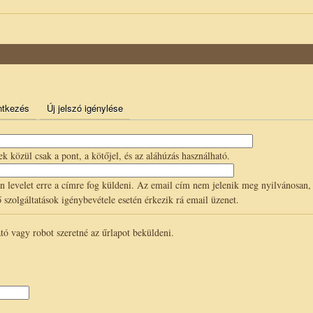
ntkezés
Új jelszó igénylése
k közül csak a pont, a kötőjel, és az aláhúzás használható.
levelet erre a címre fog küldeni. Az email cím nem jelenik meg nyilvánosan,
tő szolgáltatások igénybevétele esetén érkezik rá email üzenet.
ató vagy robot szeretné az űrlapot beküldeni.
.