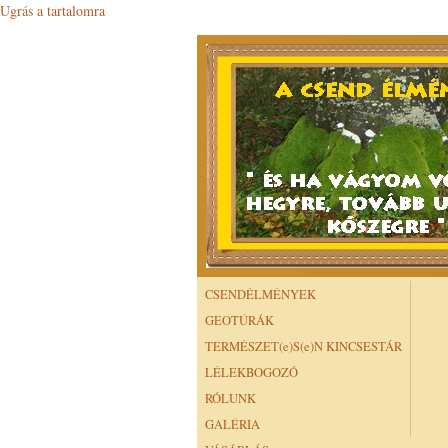
Ugrás a tartalomra
CSENDÉLMÉNYEK
GEOTÚRÁK
TERMÉSZET(e)S(e)N KINCSESTÁR
LÉLEKBOGOZÓ
RÓLUNK
GALÉRIA