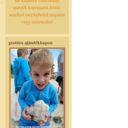
ide kattintva választhatsz
ajándék kuponjaink közül,
amellyel meglepheted magadat
vagy szeretteidet!
geotúra ajándékkupon