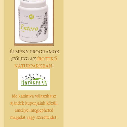
ÉLMÉNY PROGRAMOK
(FŐLEG) AZ
ÍROTTKŐ
NATÚRPARKBAN
!
ide kattintva választhatsz
ajándék kuponjaink közül,
amellyel meglepheted
magadat vagy szeretteidet!