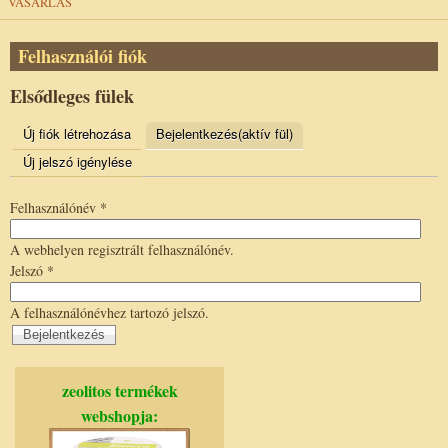
VÁSÁRLÁS
Felhasználói fiók
Elsődleges fülek
Új fiók létrehozása
Bejelentkezés
(aktív fül)
Új jelszó igénylése
Felhasználónév
*
A webhelyen regisztrált felhasználónév.
Jelszó
*
A felhasználónévhez tartozó jelszó.
zeolitos termékek
webshopja: