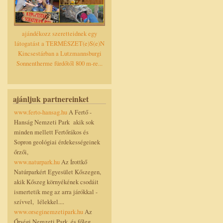
ajándékozz szeretteidnek egy
látogatást a TERMÉSZET(e)S(e)N
Kincsestárban a Lutzmannsburgi
Sonnentherme fürdőtől 800 m-re...
ajánljuk partnereinket
www.ferto-hansag.hu
A Fertő -
Hanság Nemzeti Park akik sok
minden mellett Fertőrákos és
Sopron geológiai érdekességeinek
őrzői,
www.naturpark.hu
Az Írottkő
Natúrparkért Egyesület Kőszegen,
akik Kőszeg környékének csodáit
ismertetik meg az arra járókkal -
szívvel, lélekkel....
www.orseginemzetipark.hu
Az
Őrségi Nemzeti Park, és főleg