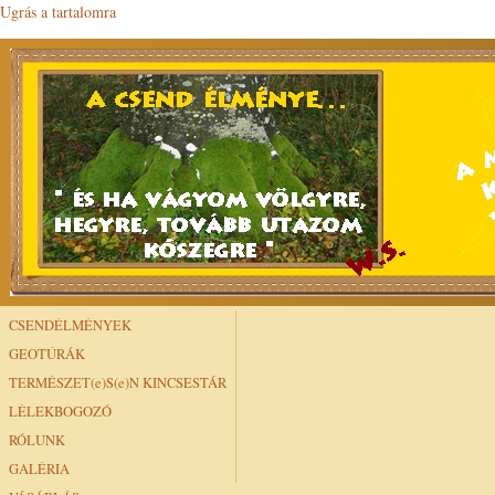
Ugrás a tartalomra
CSENDÉLMÉNYEK
GEOTÚRÁK
TERMÉSZET(e)S(e)N KINCSESTÁR
LÉLEKBOGOZÓ
RÓLUNK
GALÉRIA