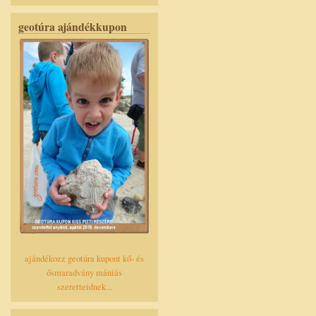
geotúra ajándékkupon
ajándékozz geotúra kupont kő- és
ősmaradvány mániás
szeretteidnek...