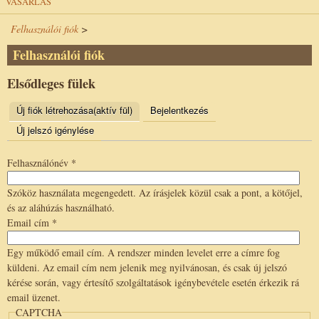
VÁSÁRLÁS
Felhasználói fiók
>
Felhasználói fiók
Elsődleges fülek
Új fiók létrehozása
(aktív fül)
Bejelentkezés
Új jelszó igénylése
Felhasználónév
*
Szóköz használata megengedett. Az írásjelek közül csak a pont, a kötőjel,
és az aláhúzás használható.
Email cím
*
Egy működő email cím. A rendszer minden levelet erre a címre fog
küldeni. Az email cím nem jelenik meg nyilvánosan, és csak új jelszó
kérése során, vagy értesítő szolgáltatások igénybevétele esetén érkezik rá
email üzenet.
CAPTCHA