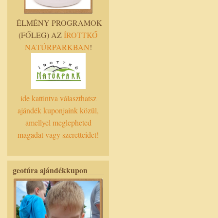
ÉLMÉNY PROGRAMOK
(FŐLEG) AZ
ÍROTTKŐ
NATÚRPARKBAN
!
ide kattintva választhatsz
ajándék kuponjaink közül,
amellyel meglepheted
magadat vagy szeretteidet!
geotúra ajándékkupon