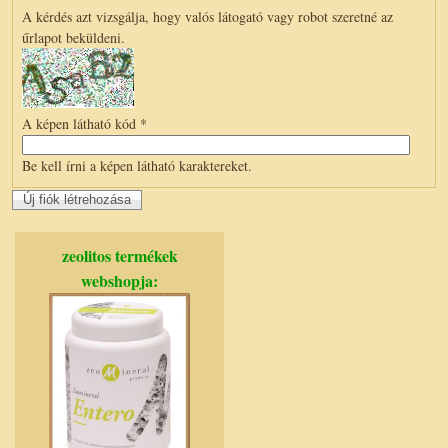
A kérdés azt vizsgálja, hogy valós látogató vagy robot szeretné az
űrlapot beküldeni.
A képen látható kód
*
Be kell írni a képen látható karaktereket.
zeolitos termékek
webshopja: