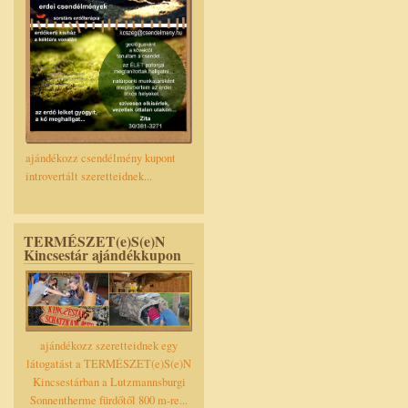
ajándékozz csendélmény kupont
introvertált szeretteidnek...
TERMÉSZET(e)S(e)N
Kincsestár ajándékkupon
ajándékozz szeretteidnek egy
látogatást a TERMÉSZET(e)S(e)N
Kincsestárban a Lutzmannsburgi
Sonnentherme fürdőtől 800 m-re...