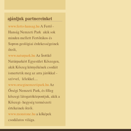
ajánljuk partnereinket
www.ferto-hansag.hu
A Fertő -
Hanság Nemzeti Park akik sok
minden mellett Fertőrákos és
Sopron geológiai érdekességeinek
őrzői,
www.naturpark.hu
Az Írottkő
Natúrparkért Egyesület Kőszegen,
akik Kőszeg környékének csodáit
ismertetik meg az arra járókkal -
szívvel, lélekkel....
www.orseginemzetipark.hu
Az
Őrségi Nemzeti Park, és főleg
kőszegi látogatóközpontjuk, akik a
Kőszegi- hegység természeti
értékeinek őrzői.
www.monstone.hu
a kőképek
csodálatos világa.