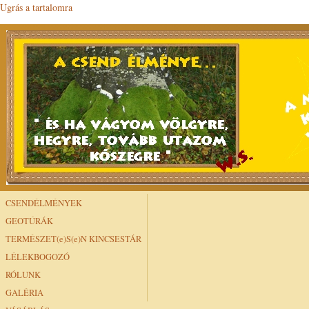
Ugrás a tartalomra
CSENDÉLMÉNYEK
GEOTÚRÁK
TERMÉSZET(e)S(e)N KINCSESTÁR
LÉLEKBOGOZÓ
RÓLUNK
GALÉRIA