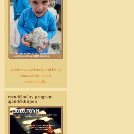
ajándékozz geotúra kupont kő- és
ősmaradvány mániás
szeretteidnek...
csendélmény program
ajándékkupon