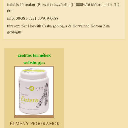
indulás 15 órakor (Bozsok) részvételi díj 1000Ft/fő időtartam kb. 3-4
óra
infó: 30/381-3271 30/919-0688
túravezetők: Horváth Csaba geológus és Horváthné Korom Zita
geológus
zeolitos termékek
webshopja:
ÉLMÉNY PROGRAMOK