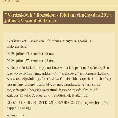
VÁSÁRLÁS
"Varázskövek" Bozsokon - földtani élménytúra 2019.
július 27. szombat 15 óra
"Varázskövek" Bozsokon - földtani élménytúra geológus
szakvezetéssel
2019. július 13. szombat 15 óra
2019. július 27. szombat 15 óra
A túra során kiderül, hogy mi köze van a kalapnak az óceánhoz, és a
résztvevők néhány magunkkal vitt "varázskővel" is megismerkednek.
A sikeres teljesítők egy "varázskövet" ajándékba kapnak. ill. lehetőség
lesz néhány ásvány, ősmaradvány megvásárlására. A túra során
megismerjük a hegység szerintünk legszebb részét (Széles-kő,
Kalapos-kövek). A programot felnőtteknek is ajánljuk!
ELŐZETES BEJELENTKEZÉS SZÜKSÉGES! (Legkésőbb a túra
napján 13 óráig)
könnyű túra