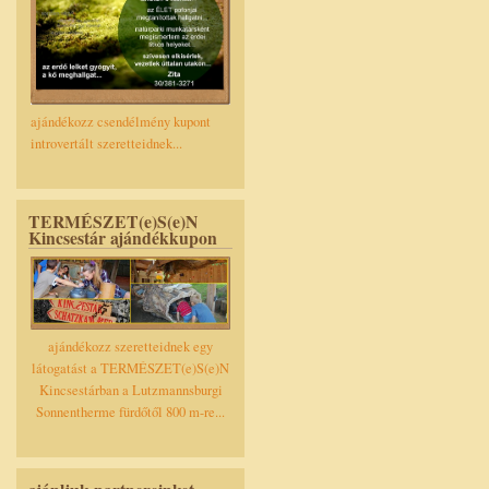
ajándékozz csendélmény kupont
introvertált szeretteidnek...
TERMÉSZET(e)S(e)N
Kincsestár ajándékkupon
ajándékozz szeretteidnek egy
látogatást a TERMÉSZET(e)S(e)N
Kincsestárban a Lutzmannsburgi
Sonnentherme fürdőtől 800 m-re...