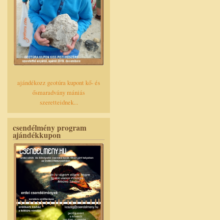
ajándékozz geotúra kupont kő- és
ősmaradvány mániás
szeretteidnek...
csendélmény program
ajándékkupon