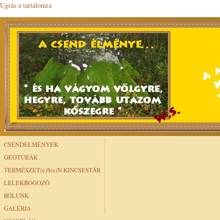
Ugrás a tartalomra
CSENDÉLMÉNYEK
GEOTÚRÁK
TERMÉSZET(e)S(e)N KINCSESTÁR
LÉLEKBOGOZÓ
RÓLUNK
GALÉRIA