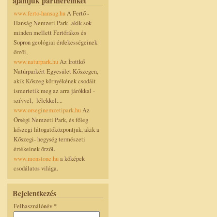
ajánljuk partnereinket
www.ferto-hansag.hu
A Fertő -
Hanság Nemzeti Park akik sok
minden mellett Fertőrákos és
Sopron geológiai érdekességeinek
őrzői,
www.naturpark.hu
Az Írottkő
Natúrparkért Egyesület Kőszegen,
akik Kőszeg környékének csodáit
ismertetik meg az arra járókkal -
szívvel, lélekkel....
www.orseginemzetipark.hu
Az
Őrségi Nemzeti Park, és főleg
kőszegi látogatóközpontjuk, akik a
Kőszegi- hegység természeti
értékeinek őrzői.
www.monstone.hu
a kőképek
csodálatos világa.
Bejelentkezés
Felhasználónév
*