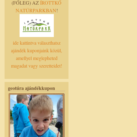
(FŐLEG) AZ
ÍROTTKŐ
NATÚRPARKBAN
!
ide kattintva választhatsz
ajándék kuponjaink közül,
amellyel meglepheted
magadat vagy szeretteidet!
geotúra ajándékkupon