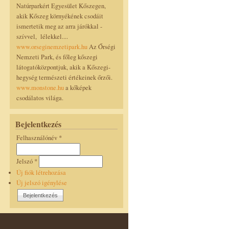
Natúrparkért Egyesület Kőszegen,
akik Kőszeg környékének csodáit
ismertetik meg az arra járókkal -
szívvel, lélekkel....
www.orseginemzetipark.hu
Az Őrségi
Nemzeti Park, és főleg kőszegi
látogatóközpontjuk, akik a Kőszegi-
hegység természeti értékeinek őrzői.
www.monstone.hu
a kőképek
csodálatos világa.
Bejelentkezés
Felhasználónév
*
Jelszó
*
Új fiók létrehozása
Új jelszó igénylése