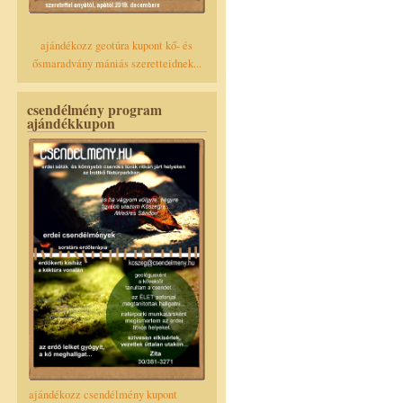
ajándékozz geotúra kupont kő- és
ősmaradvány mániás szeretteidnek...
csendélmény program
ajándékkupon
ajándékozz csendélmény kupont