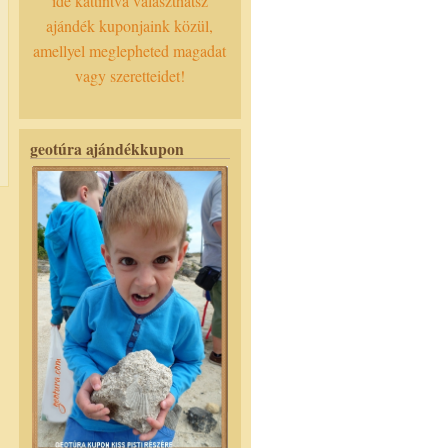
ide kattintva választhatsz
ajándék kuponjaink közül,
amellyel meglepheted magadat
vagy szeretteidet!
geotúra ajándékkupon