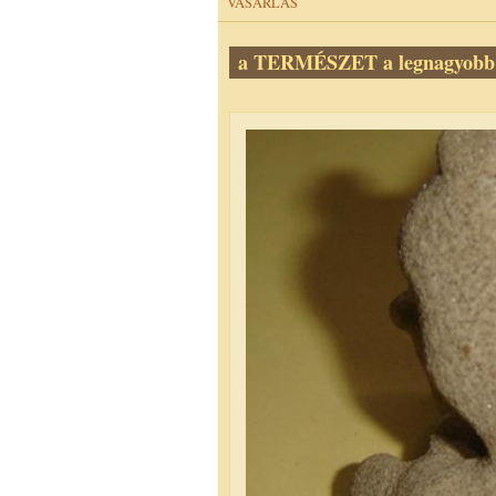
VÁSÁRLÁS
a TERMÉSZET a legnagyobb 