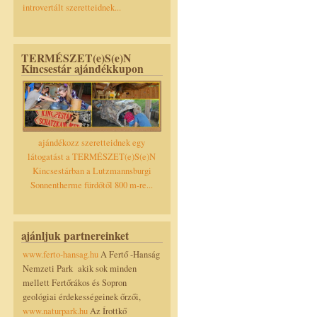
introvertált szeretteidnek...
TERMÉSZET(e)S(e)N
Kincsestár ajándékkupon
ajándékozz szeretteidnek egy
látogatást a TERMÉSZET(e)S(e)N
Kincsestárban a Lutzmannsburgi
Sonnentherme fürdőtől 800 m-re...
ajánljuk partnereinket
www.ferto-hansag.hu
A Fertő -Hanság
Nemzeti Park akik sok minden
mellett Fertőrákos és Sopron
geológiai érdekességeinek őrzői,
www.naturpark.hu
Az Írottkő