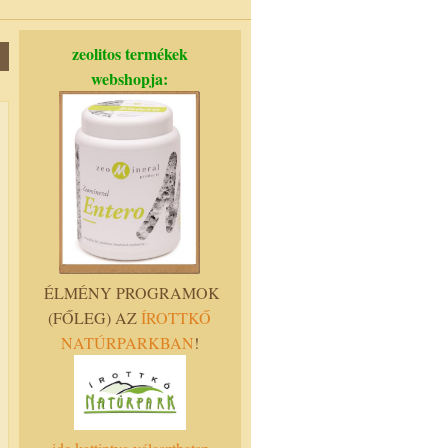
zeolitos termékek
webshopja:
ÉLMÉNY PROGRAMOK
(FŐLEG) AZ
ÍROTTKŐ
NATÚRPARKBAN
!