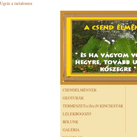
Ugrás a tartalomra
CSENDÉLMÉNYEK
GEOTÚRÁK
TERMÉSZET(e)S(e)N KINCSESTÁR
LÉLEKBOGOZÓ
RÓLUNK
GALÉRIA