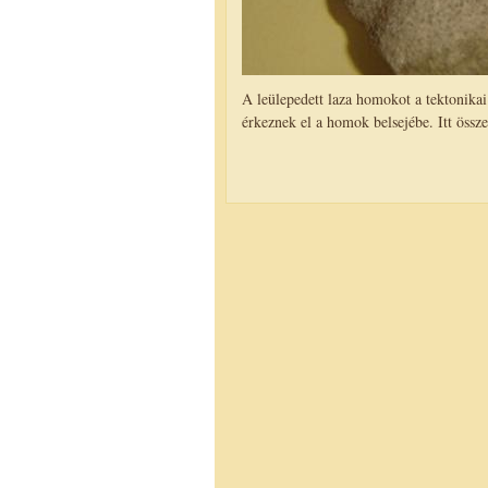
A leülepedett laza homokot a tektonikai
érkeznek el a homok belsejébe. Itt öss