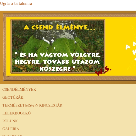
Ugrás a tartalomra
CSENDÉLMÉNYEK
GEOTÚRÁK
TERMÉSZET(e)S(e)N KINCSESTÁR
LÉLEKBOGOZÓ
RÓLUNK
GALÉRIA