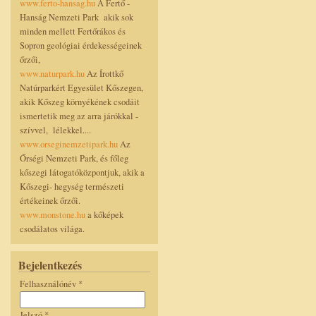
www.ferto-hansag.hu
A Fertő -
Hanság Nemzeti Park akik sok
minden mellett Fertőrákos és
Sopron geológiai érdekességeinek
őrzői,
www.naturpark.hu
Az Írottkő
Natúrparkért Egyesület Kőszegen,
akik Kőszeg környékének csodáit
ismertetik meg az arra járókkal -
szívvel, lélekkel....
www.orseginemzetipark.hu
Az
Őrségi Nemzeti Park, és főleg
kőszegi látogatóközpontjuk, akik a
Kőszegi- hegység természeti
értékeinek őrzői.
www.monstone.hu
a kőképek
csodálatos világa.
Bejelentkezés
Felhasználónév
*
Jelszó
*