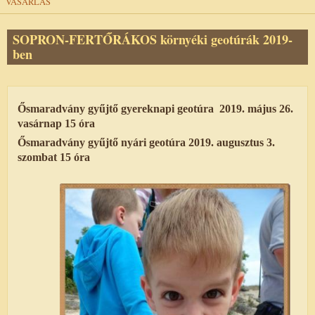
VÁSÁRLÁS
SOPRON-FERTŐRÁKOS környéki geotúrák 2019-
ben
Ősmaradvány gyűjtő gyereknapi geotúra
2019.
május 26.
vasárnap 15 óra
Ősmaradvány gyűjtő nyári geotúra 2019. augusztus 3.
szombat 15 óra