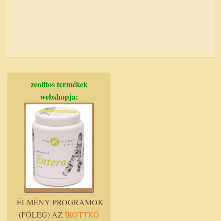
zeolitos termékek
webshopja:
ÉLMÉNY PROGRAMOK
(FŐLEG) AZ
ÍROTTKŐ