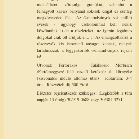
mohaállatot, vörösalga gumókat, valamint a
felhagyott kavics bányánál sok-sok csigát és esetleg
megkövesedett fát... Az ősmaradványok sok millió
évesek - úgyhogy csókolommal kell nekik
köszönnünk :)-de a részleteket, az igazán izgalmas
dolgokat csak ott áruljuk el... :) Az elhangzottakról a
résztvevők kis ismertető anyagot kapnak, melyek
tartalmazzák a leggyakoribb ősmaradványok rajzait
is!
Útvonal: Fertőrákos Találkozó: Mörbisch
/Fertőmeggyes/ felé vezető kerékpár út környéke
(kisvonatos induló állomás után) időtartam: 3-4
óra Részvételi díj 500 Ft/fő
Előzetes bejelentkezés szükséges! (Legkésőbb a túra
napján 13 óráig) 30/919-0688 vagy 30/381-3271