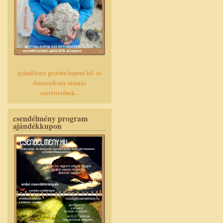
ajándékozz geotúra kupont kő- és
ősmaradvány mániás
szeretteidnek...
csendélmény program
ajándékkupon