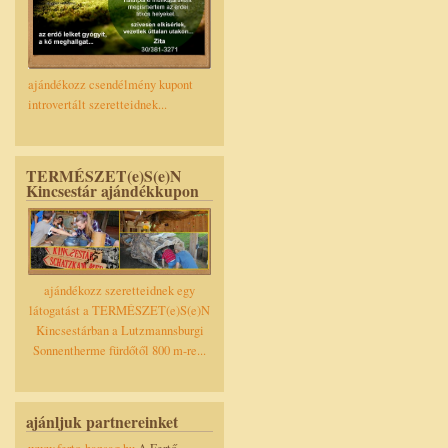
ajándékozz csendélmény kupont
introvertált szeretteidnek...
TERMÉSZET(e)S(e)N
Kincsestár ajándékkupon
ajándékozz szeretteidnek egy
látogatást a TERMÉSZET(e)S(e)N
Kincsestárban a Lutzmannsburgi
Sonnentherme fürdőtől 800 m-re...
ajánljuk partnereinket