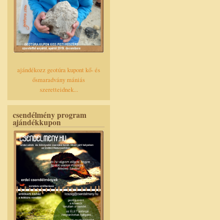
ajándékozz geotúra kupont kő- és
ősmaradvány mániás
szeretteidnek...
csendélmény program
ajándékkupon