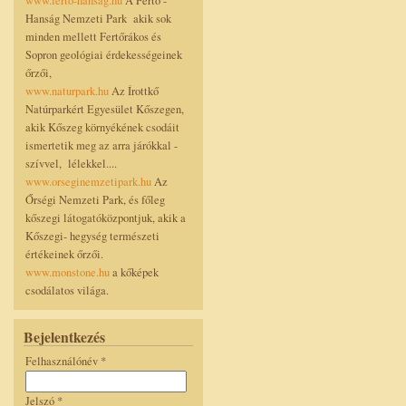
www.ferto-hansag.hu
A Fertő -
Hanság Nemzeti Park akik sok
minden mellett Fertőrákos és
Sopron geológiai érdekességeinek
őrzői,
www.naturpark.hu
Az Írottkő
Natúrparkért Egyesület Kőszegen,
akik Kőszeg környékének csodáit
ismertetik meg az arra járókkal -
szívvel, lélekkel....
www.orseginemzetipark.hu
Az
Őrségi Nemzeti Park, és főleg
kőszegi látogatóközpontjuk, akik a
Kőszegi- hegység természeti
értékeinek őrzői.
www.monstone.hu
a kőképek
csodálatos világa.
Bejelentkezés
Felhasználónév
*
Jelszó
*