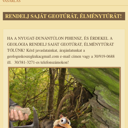
VÁSÁRLÁS
RENDELJ SAJÁT GEOTÚRÁT, ÉLMÉNYTÚRÁT!
HA A NYUGAT-DUNÁNTÚLON PIHENSZ, ÉS ÉRDEKEL A
GEOLÓGIA RENDELJ SAJÁT GEOTÚRÁT, ÉLMÉNYTÚRÁT
TŐLÜNK! Kérd javaslatainkat, árajánlatunkat a
geologuskoszegkukacgmail.com e-mail címen vagy a 30/919-0688
ill. 30/381-3271-es telefonszámokon!