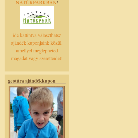
NATÚRPARKBAN
!
ide kattintva választhatsz
ajándék kuponjaink közül,
amellyel meglepheted
magadat vagy szeretteidet!
geotúra ajándékkupon