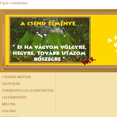
Ugrás a tartalomra
CSENDÉLMÉNYEK
GEOTÚRÁK
TERMÉSZET(e)S(e)N KINCSESTÁR
LÉLEKBOGOZÓ
RÓLUNK
GALÉRIA