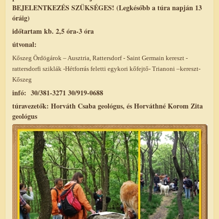
BEJELENTKEZÉS SZÜKSÉGES! (Legkésőbb a túra napján 13
óráig)
időtartam kb. 2,5 óra-3 óra
útvonal:
Kőszeg Ördögárok – Ausztria, Rattersdorf - Saint Germain kereszt -
rattersdorfi sziklák -Hétforrás feletti egykori kőfejtő- Trianoni –kereszt-
Kőszeg
infó: 30/381-3271 30/919-0688
túravezetők: Horváth Csaba geológus, és Horváthné Korom Zita
geológus