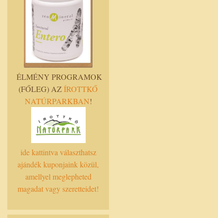
ÉLMÉNY PROGRAMOK
(FŐLEG) AZ
ÍROTTKŐ
NATÚRPARKBAN
!
ide kattintva választhatsz
ajándék kuponjaink közül,
amellyel meglepheted
magadat vagy szeretteidet!