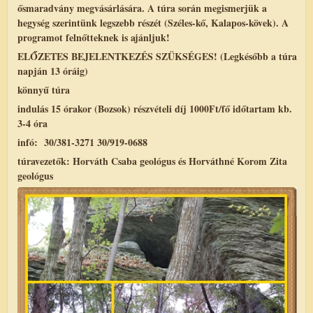
ősmaradvány megvásárlására.
A túra során megismerjük a
hegység szerintünk legszebb részét (Széles-kő, Kalapos-kövek). A
programot felnőtteknek is ajánljuk!
ELŐZETES BEJELENTKEZÉS SZÜKSÉGES!
(Legkésőbb a túra
napján 13 óráig)
könnyű túra
indulás 15 órakor (Bozsok) részvételi díj 1000Ft/fő időtartam kb.
3-4 óra
infó: 30/381-3271 30/919-0688
túravezetők: Horváth Csaba geológus és Horváthné Korom Zita
geológus