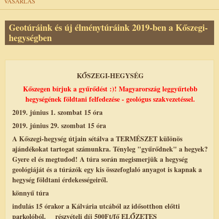
VÁSÁRLÁS
Geotúráink és új élménytúráink 2019-ben a Kőszegi-
hegységben
KŐSZEGI-HEGYSÉG
Kőszegen bírjuk a gyűrődést :)! Magyarország leggyűrtebb
hegységének földtani felfedezése - geológus szakvezetéssel.
2019. június 1. szombat 15 óra
2019. június 29. szombat 15 óra
A Kőszegi-hegység útjain sétálva a TERMÉSZET különös
ajándékokat tartogat számunkra. Tényleg "gyűrődnek" a hegyek?
Gyere el és megtudod! A túra során megismerjük a hegység
geológiáját és a túrázók egy kis összefoglaló anyagot is kapnak a
hegység földtani érdekességeiről.
könnyű túra
indulás 15 órakor a Kálvária utcából az idősotthon előtti
parkolóból. részvételi díj 500Ft/fő ELŐZETES