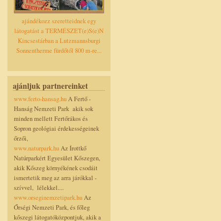
ajándékozz szeretteidnek egy
látogatást a TERMÉSZET(e)S(e)N
Kincsestárban a Lutzmannsburgi
Sonnentherme fürdőtől 800 m-re...
ajánljuk partnereinket
www.ferto-hansag.hu
A Fertő -
Hanság Nemzeti Park akik sok
minden mellett Fertőrákos és
Sopron geológiai érdekességeinek
őrzői,
www.naturpark.hu
Az Írottkő
Natúrparkért Egyesület Kőszegen,
akik Kőszeg környékének csodáit
ismertetik meg az arra járókkal -
szívvel, lélekkel....
www.orseginemzetipark.hu
Az
Őrségi Nemzeti Park, és főleg
kőszegi látogatóközpontjuk, akik a