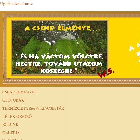
Ugrás a tartalomra
CSENDÉLMÉNYEK
GEOTÚRÁK
TERMÉSZET(e)S(e)N KINCSESTÁR
LÉLEKBOGOZÓ
RÓLUNK
GALÉRIA