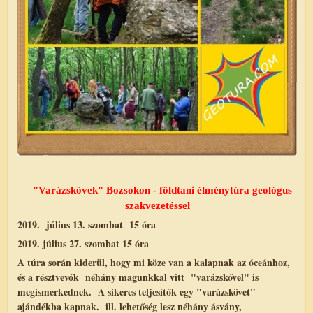
"Varázskövek" Bozsokon - földtani élménytúra geológus
szakvezetéssel
2019. július 13. szombat 15 óra
2019. július 27. szombat 15 óra
A túra során kiderül, hogy mi köze van a kalapnak az óceánhoz,
és a résztvevők néhány magunkkal vitt "varázskővel" is
megismerkednek. A sikeres teljesítők egy "varázskövet"
ajándékba kapnak. ill. lehetőség lesz néhány ásvány,