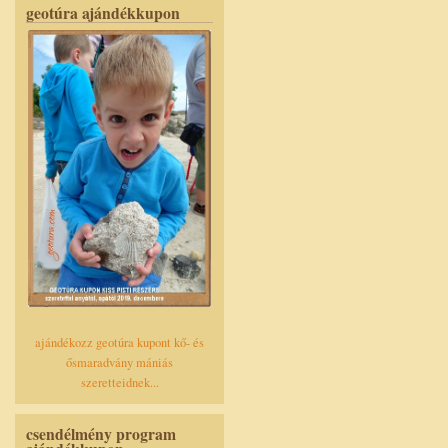
geotúra ajándékkupon
ajándékozz geotúra kupont kő- és
ősmaradvány mániás
szeretteidnek...
csendélmény program