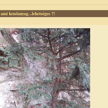
, ami kenőanyag...lehetséges ?!