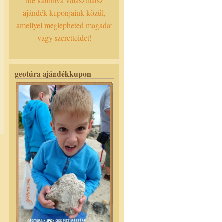
ide kattintva választhatsz
ajándék kuponjaink közül,
amellyel meglepheted magadat
vagy szeretteidet!
geotúra ajándékkupon