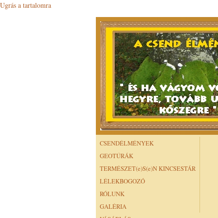
Ugrás a tartalomra
CSENDÉLMÉNYEK
GEOTÚRÁK
TERMÉSZET(e)S(e)N KINCSESTÁR
LÉLEKBOGOZÓ
RÓLUNK
GALÉRIA