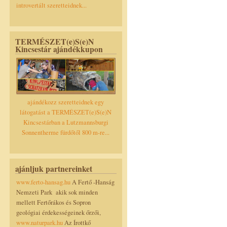
introvertált szeretteidnek...
TERMÉSZET(e)S(e)N
Kincsestár ajándékkupon
ajándékozz szeretteidnek egy
látogatást a TERMÉSZET(e)S(e)N
Kincsestárban a Lutzmannsburgi
Sonnentherme fürdőtől 800 m-re...
ajánljuk partnereinket
www.ferto-hansag.hu
A Fertő -Hanság
Nemzeti Park akik sok minden
mellett Fertőrákos és Sopron
geológiai érdekességeinek őrzői,
www.naturpark.hu
Az Írottkő