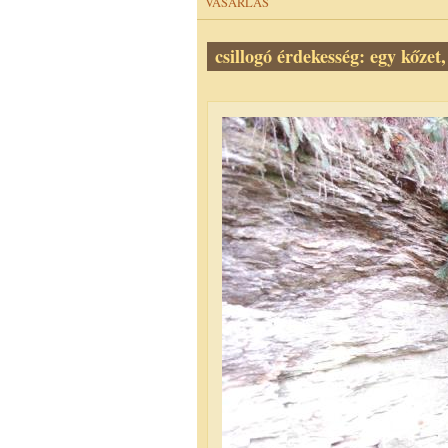
VÁSÁRLÁS
csillogó érdekesség: egy kőzet