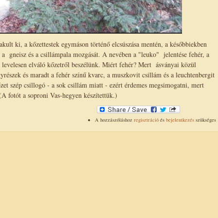
akult ki, a kőzettestek egymáson történő elcsúszása mentén, a későbbiekben
 a gneisz és a csillámpala mozgását. A nevében a "leuko" jelentése fehér, a
ér levelesen elváló kőzetről beszélünk. Miért fehér? Mert ásványai közül
gyrészek és maradt a fehér színű kvarc, a muszkovit csillám és a leuchtenbergit
őzet szép csillogó - a sok csillám miatt - ezért érdemes megsimogatni, mert
. (A fotót a soproni Vas-hegyen készítettük.)
A hozzászóláshoz
regisztráció
és
bejelentkezés
szükséges