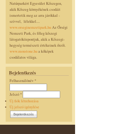
Natúrparkért Egyesület Kőszegen,
akik Kőszeg környékének csodáit
ismertetik meg az arra járókkal -
szívvel, lélekkel....
www.orseginemzetipark.hu
Az Őrségi
Nemzeti Park, és főleg kőszegi
látogatóközpontjuk, akik a Kőszegi-
hegység természeti értékeinek őrzői.
www.monstone.hu
a kőképek
csodálatos világa.
Bejelentkezés
Felhasználónév
*
Jelszó
*
Új fiók létrehozása
Új jelszó igénylése