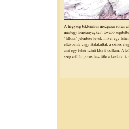
A hegység tektonikus mozgásai során al
mintegy kenőanyagként tovább segítette
"fillosz" jelentése levél, mivel egy feh
eltávoztak vagy átalakultak a színes ele
ami egy fehér színű klorit-csillám. A k
szép csillámporos lesz tőle a kezünk :)