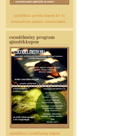
ajándékozz geotúra kupont kő- és
ősmaradvány mániás szeretteidnek...
csendélmény program
ajándékkupon
ajándékozz csendélmény kupont