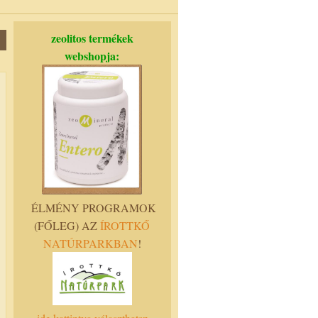
zeolitos termékek
webshopja:
ÉLMÉNY PROGRAMOK
(FŐLEG) AZ
ÍROTTKŐ
NATÚRPARKBAN
!