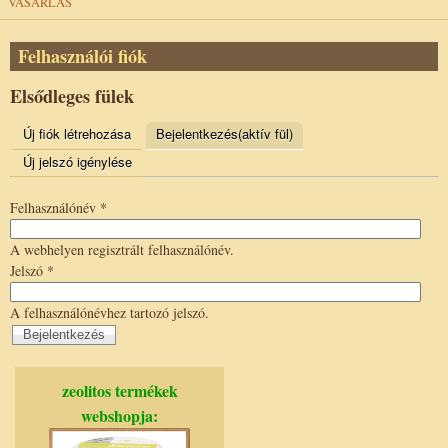
VÁSÁRLÁS
Felhasználói fiók
Elsődleges fülek
Új fiók létrehozása
Bejelentkezés
(aktív fül)
Új jelszó igénylése
Felhasználónév
*
A webhelyen regisztrált felhasználónév.
Jelszó
*
A felhasználónévhez tartozó jelszó.
zeolitos termékek
webshopja: