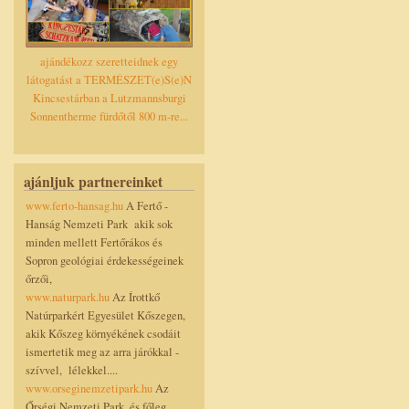
ajándékozz szeretteidnek egy
látogatást a TERMÉSZET(e)S(e)N
Kincsestárban a Lutzmannsburgi
Sonnentherme fürdőtől 800 m-re...
ajánljuk partnereinket
www.ferto-hansag.hu
A Fertő -
Hanság Nemzeti Park akik sok
minden mellett Fertőrákos és
Sopron geológiai érdekességeinek
őrzői,
www.naturpark.hu
Az Írottkő
Natúrparkért Egyesület Kőszegen,
akik Kőszeg környékének csodáit
ismertetik meg az arra járókkal -
szívvel, lélekkel....
www.orseginemzetipark.hu
Az
Őrségi Nemzeti Park, és főleg