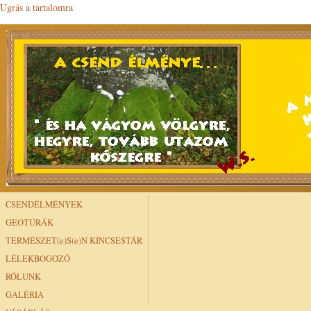
Ugrás a tartalomra
CSENDÉLMÉNYEK
GEOTÚRÁK
TERMÉSZET(e)S(e)N KINCSESTÁR
LÉLEKBOGOZÓ
RÓLUNK
GALÉRIA