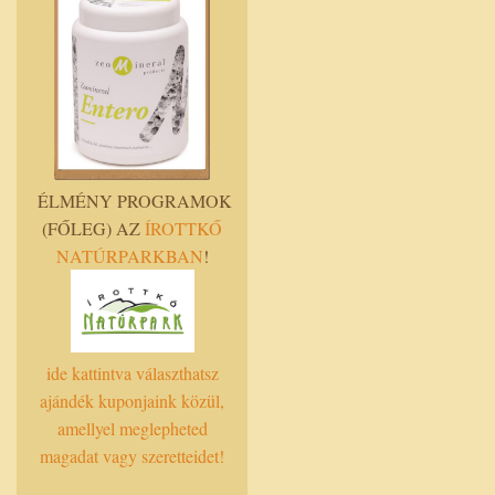
ÉLMÉNY PROGRAMOK
(FŐLEG) AZ
ÍROTTKŐ
NATÚRPARKBAN
!
ide kattintva választhatsz
ajándék kuponjaink közül,
amellyel meglepheted
magadat vagy szeretteidet!