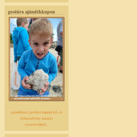
geotúra ajándékkupon
ajándékozz geotúra kupont kő- és
ősmaradvány mániás
szeretteidnek...