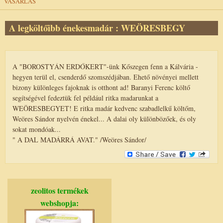
VÁSÁRLÁS
A legköltőibb énekesmadár : WEÖRESBEGY
A "BOROSTYÁN ERDŐKERT"-ünk Kőszegen fenn a Kálvária -
hegyen terül el, csenderdő szomszédjában. Ehető növényei mellett
bizony különleges fajoknak is otthont ad! Baranyi Ferenc költő
segítségével fedeztük fel például ritka madarunkat a
WEÖRESBEGYET! E ritka madár kedvenc szabadlelkű költőm,
Weöres Sándor nyelvén énekel... A dalai oly különbözőek, és oly
sokat mondóak...
" A DAL MADÁRRÁ AVAT." /Weöres Sándor/
zeolitos termékek
webshopja: