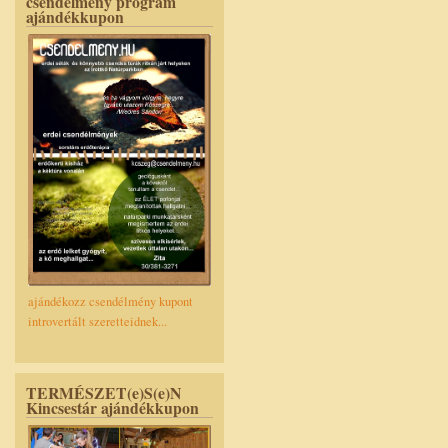
csendélmény program
ajándékkupon
ajándékozz csendélmény kupont
introvertált szeretteidnek...
TERMÉSZET(e)S(e)N
Kincsestár ajándékkupon