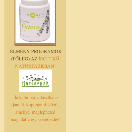
ÉLMÉNY PROGRAMOK
(FŐLEG) AZ
ÍROTTKŐ
NATÚRPARKBAN
!
ide kattintva választhatsz
ajándék kuponjaink közül,
amellyel meglepheted
magadat vagy szeretteidet!