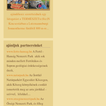
ajándékozz szeretteidnek egy
látogatást a TERMÉSZET(e)S(e)N
Kincsestárban a Lutzmannsburgi
Sonnentherme fürdőtől 800 m-re...
ajánljuk partnereinket
www.ferto-hansag.hu
A Fertő -
Hanság Nemzeti Park akik sok
minden mellett Fertőrákos és
Sopron geológiai érdekességeinek
őrzői,
www.naturpark.hu
Az Írottkő
Natúrparkért Egyesület Kőszegen,
akik Kőszeg környékének csodáit
ismertetik meg az arra járókkal -
szívvel, lélekkel....
www.orseginemzetipark.hu
Az
Őrségi Nemzeti Park, és főleg