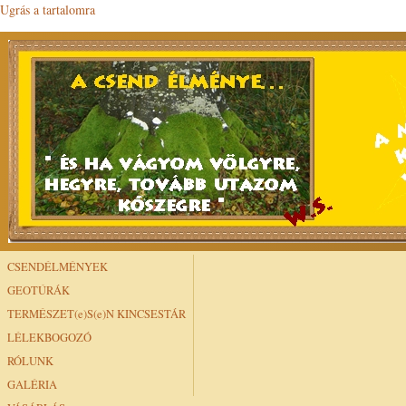
Ugrás a tartalomra
CSENDÉLMÉNYEK
GEOTÚRÁK
TERMÉSZET(e)S(e)N KINCSESTÁR
LÉLEKBOGOZÓ
RÓLUNK
GALÉRIA