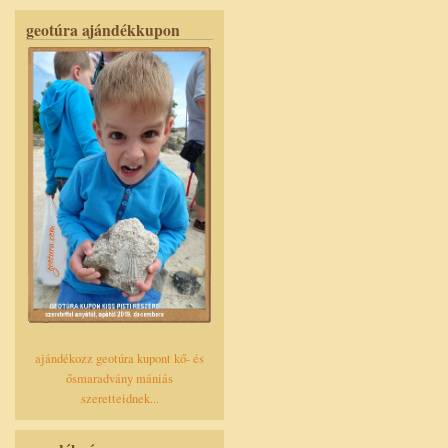
geotúra ajándékkupon
ajándékozz geotúra kupont kő- és
ősmaradvány mániás
szeretteidnek...